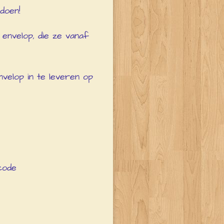
doen!
 envelop, die ze vanaf
nvelop in te leveren op
code