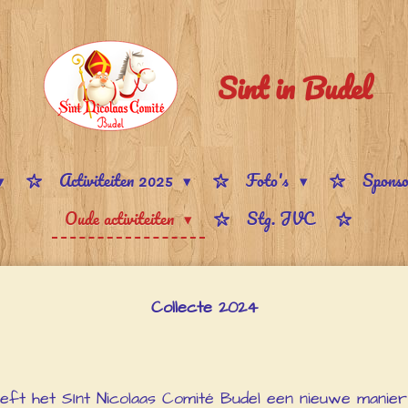
Sint in Budel
Activiteiten 2025
Foto's
Sponso
Oude activiteiten
Stg. JVC
Collecte 2024
eft het SInt Nicolaas Comité Budel een nieuwe manier 