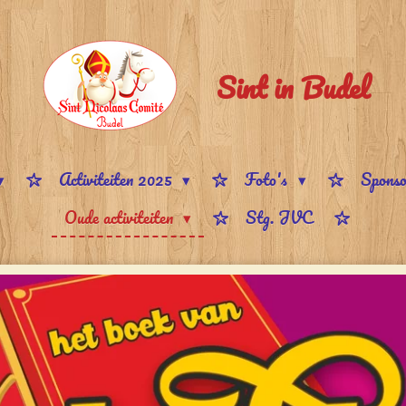
Sint in Budel
Activiteiten 2025
Foto's
Sponso
Oude activiteiten
Stg. JVC