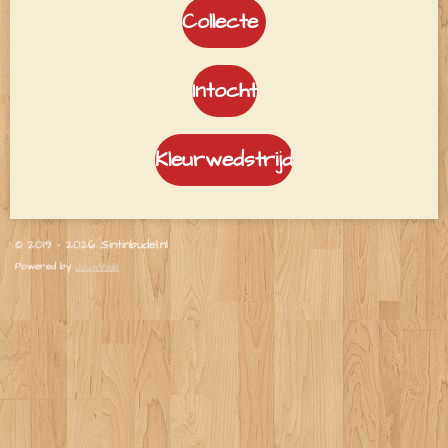
Collecte
Intocht
Kleurwedstrijd
© 2019 - 2026 Sintinbudel.nl
Powered by
JouwWeb