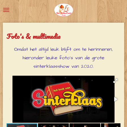
Ga
direct
naar
de
Foto's & multimedia
hoofdinhoud
Omdat het altijd leuk blijft om te herinneren,
hieronder leuke foto's van de grote
sinterklaasshow van 2020.