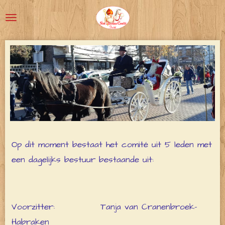
Ga
direct
naar
de
hoofdinhoud
Op dit moment bestaat het comité uit 5 leden met
een dagelijks bestuur bestaande uit:
Voorzitter: Tanja van Cranenbroek-
Habraken